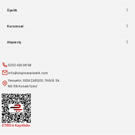
Üyelik
Kurumsal
Alışveriş
0232 459 08 58
info@ulupinarplastik.com
Yenişehir, GIDA ÇARŞISI, 1145/6. Sk.
NO:7/A Konak/İzmir