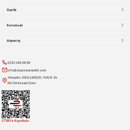
Üyelik
Kurumsal
Alışveriş
0232 459 08 58
info@ulupinarplastik.com
Yenişehir, GIDA ÇARŞISI, 1145/6. Sk.
NO:7/A Konak/İzmir