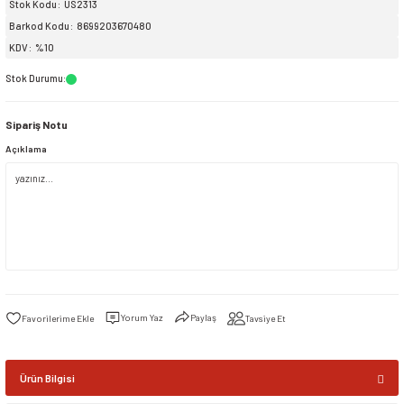
Stok Kodu
US2313
Barkod Kodu
8699203670480
siller
ar
ınçlı Püskürtücüler
Yer ve Çalı Fırçaları
KDV
%10
Stok Durumu
:
tleri
rı
Sipariş Notu
eçleri
Açıklama
ı ve Aksesuarları
atlık Çeşitleri
lama Kabları
ri
Yorum Yaz
Paylaş
Tavsiye Et
Ürün Bilgisi