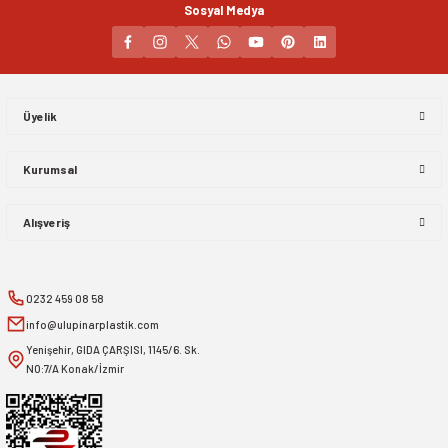
Sosyal Medya
Gönder
Üyelik
Kurumsal
Alışveriş
0232 459 08 58
info@ulupinarplastik.com
Yenişehir, GIDA ÇARŞISI, 1145/6. Sk.
NO:7/A Konak/İzmir