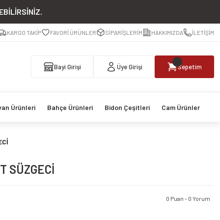
BİLİRSİNİZ.
KARGO TAKİP
FAVORİ ÜRÜNLER
SİPARİŞLERİM
HAKKIMIZDA
İLETİŞİM
Bayi Girişi
Üye Girişi
Sepetim
van Ürünleri
Bahçe Ürünleri
Bidon Çeşitleri
Cam Ürünler
ECİ
T SÜZGECİ
0 Puan - 0 Yorum