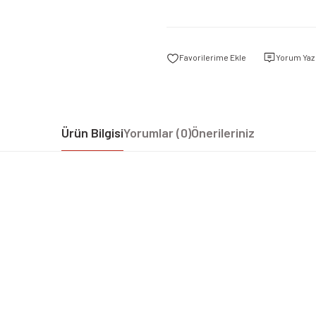
Yorum Yaz
Ürün Bilgisi
Yorumlar (0)
Önerileriniz
iz gördüğünüz noktaları öneri formunu kullanarak tarafımıza iletebilirsiniz.
Bu ürüne ilk yorumu siz yapın!
Yorum Yaz