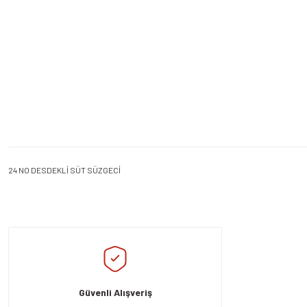
24 NO DESDEKLİ SÜT SÜZGECİ
Bu ürünün fiyat bilgisi, resim, ürün açıklamalarında ve diğer konularda yeters
Görüş ve önerileriniz için teşekkür ederiz.
Ürün resmi kalitesiz, bozuk veya görüntülenemiyor.
Ürün açıklamasında eksik bilgiler bulunuyor.
Güvenli Alışveriş
Ürün bilgilerinde hatalar bulunuyor.