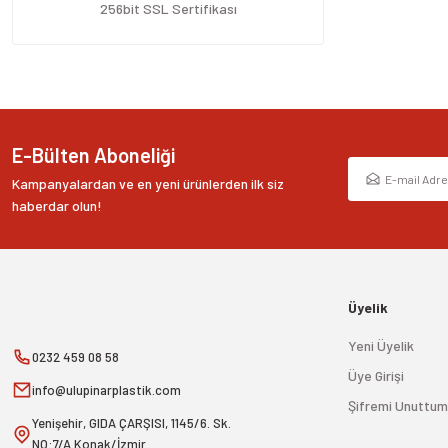
Ürün fiyatı diğer sitelerden daha pahalı.
256bit SSL Sertifikası
Bu ürüne benzer farklı alternatifler olmalı.
E-Bülten Aboneliği
Kampanyalardan ve en yeni ürünlerden ilk siz
haberdar olun!
Üyelik
Yeni Üyelik
0232 459 08 58
Üye Girişi
info@ulupinarplastik.com
Şifremi Unuttum
Yenişehir, GIDA ÇARŞISI, 1145/6. Sk.
NO:7/A Konak/İzmir