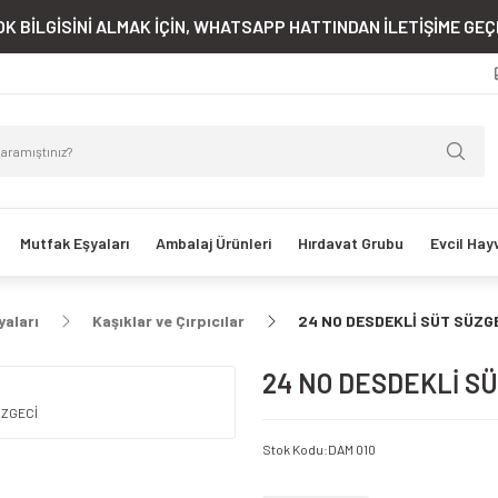
K BİLGİSİNİ ALMAK İÇİN, WHATSAPP HATTINDAN İLETİŞİME GEÇE
Mutfak Eşyaları
Ambalaj Ürünleri
Hırdavat Grubu
Evcil Hay
yaları
Kaşıklar ve Çırpıcılar
24 NO DESDEKLİ SÜT SÜZG
24 NO DESDEKLİ SÜ
Stok Kodu
:
DAM 010