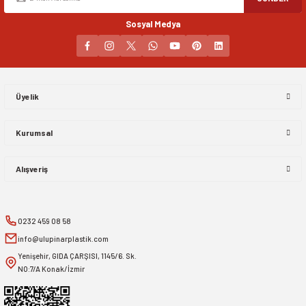
Sosyal Medya
Gönder
Üyelik
Kurumsal
Alışveriş
0232 459 08 58
info@ulupinarplastik.com
Yenişehir, GIDA ÇARŞISI, 1145/6. Sk.
NO:7/A Konak/İzmir