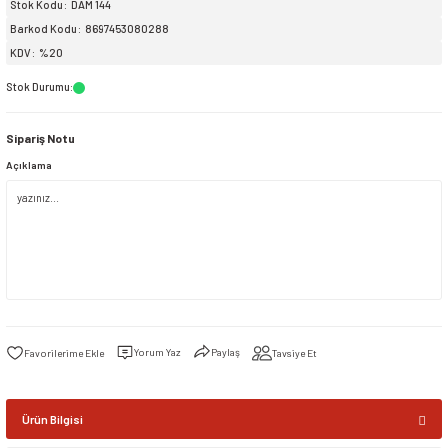
Stok Kodu
DAM 144
Barkod Kodu
8697453080288
siller
ar
ınçlı Püskürtücüler
Yer ve Çalı Fırçaları
KDV
%20
Stok Durumu
:
tleri
rı
Sipariş Notu
eçleri
Açıklama
ı ve Aksesuarları
atlık Çeşitleri
lama Kabları
ri
Yorum Yaz
Paylaş
Tavsiye Et
Ürün Bilgisi