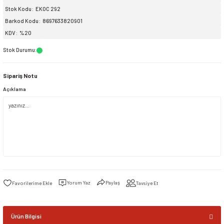
Stok Kodu
EKOC 292
Barkod Kodu
8697633820901
siller
ar
ınçlı Püskürtücüler
Yer ve Çalı Fırçaları
KDV
%20
tleri
rı
Stok Durumu
:
Sipariş Notu
eçleri
Açıklama
ı ve Aksesuarları
atlık Çeşitleri
lama Kabları
ri
Yorum Yaz
Paylaş
Tavsiye Et
Ürün Bilgisi