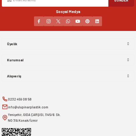
Sosyal Medya
Gönder
Üyelik
Kurumsal
Alışveriş
0232 459 08 58
info@ulupinarplastik.com
Yenişehir, GIDA ÇARŞISI, 1145/6. Sk.
NO:7/A Konak/İzmir