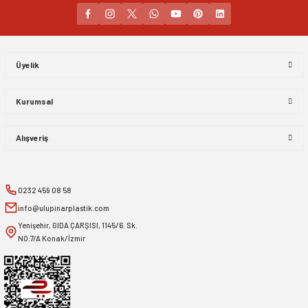
Gönder
Üyelik
Kurumsal
Alışveriş
0232 459 08 58
info@ulupinarplastik.com
Yenişehir, GIDA ÇARŞISI, 1145/6. Sk.
NO:7/A Konak/İzmir