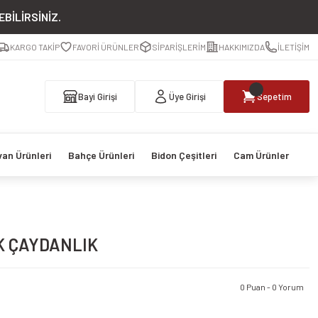
BİLİRSİNİZ.
KARGO TAKİP
FAVORİ ÜRÜNLER
SİPARİŞLERİM
HAKKIMIZDA
İLETİŞİM
Bayi Girişi
Üye Girişi
Sepetim
van Ürünleri
Bahçe Ürünleri
Bidon Çeşitleri
Cam Ürünler
İK ÇAYDANLIK
0 Puan - 0 Yorum