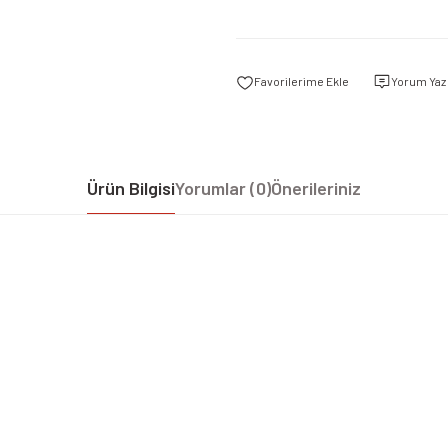
Yorum Yaz
Ürün Bilgisi
Yorumlar (0)
Önerileriniz
iz gördüğünüz noktaları öneri formunu kullanarak tarafımıza iletebilirsiniz.
Bu ürüne ilk yorumu siz yapın!
Yorum Yaz