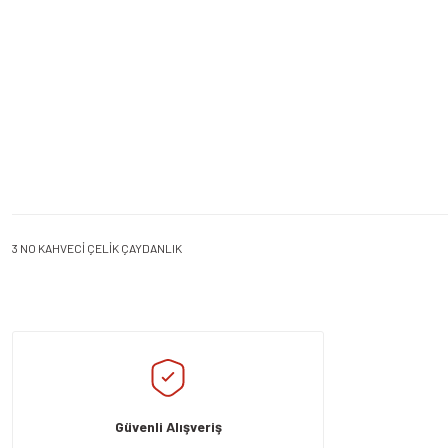
3 NO KAHVECİ ÇELİK ÇAYDANLIK
Bu ürünün fiyat bilgisi, resim, ürün açıklamalarında ve diğer konularda yeters
Görüş ve önerileriniz için teşekkür ederiz.
Ürün resmi kalitesiz, bozuk veya görüntülenemiyor.
Ürün açıklamasında eksik bilgiler bulunuyor.
Güvenli Alışveriş
Ürün bilgilerinde hatalar bulunuyor.