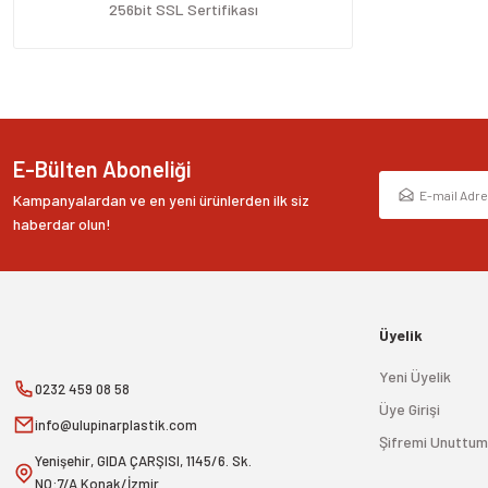
Ürün fiyatı diğer sitelerden daha pahalı.
256bit SSL Sertifikası
Bu ürüne benzer farklı alternatifler olmalı.
E-Bülten Aboneliği
Kampanyalardan ve en yeni ürünlerden ilk siz
haberdar olun!
Üyelik
Yeni Üyelik
0232 459 08 58
Üye Girişi
info@ulupinarplastik.com
Şifremi Unuttum
Yenişehir, GIDA ÇARŞISI, 1145/6. Sk.
NO:7/A Konak/İzmir