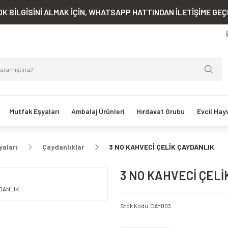
K BİLGİSİNİ ALMAK İÇİN, WHATSAPP HATTINDAN İLETİŞİME GEÇE
Mutfak Eşyaları
Ambalaj Ürünleri
Hırdavat Grubu
Evcil Hay
yaları
Çaydanlıklar
3 NO KAHVECİ ÇELİK ÇAYDANLIK
3 NO KAHVECİ ÇEL
Stok Kodu
:
CAY003