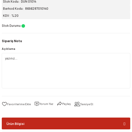
Stok Kodu
DUN 01014
Barkod Kodu
8696287010140
siller
ar
ınçlı Püskürtücüler
Yer ve Çalı Fırçaları
KDV
%20
Stok Durumu
:
tleri
rı
Sipariş Notu
eçleri
Açıklama
ı ve Aksesuarları
atlık Çeşitleri
lama Kabları
ri
Yorum Yaz
Paylaş
Tavsiye Et
Ürün Bilgisi