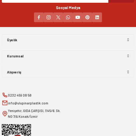
Sosyal Medya
Gönder
Üyelik
Kurumsal
Alışveriş
0232 459 08 58
info@ulupinarplastik.com
Yenişehir, GIDA ÇARŞISI, 1145/6. Sk.
NO:7/A Konak/İzmir