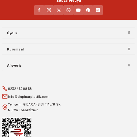
Sosyal Medya
Gönder
Üyelik
Kurumsal
Alışveriş
0232 459 08 58
info@ulupinarplastik.com
Yenişehir, GIDA ÇARŞISI, 1145/6. Sk.
NO:7/A Konak/İzmir