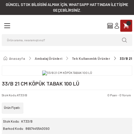
GÜNCEL STOK BİLGİSİNİ ALMAK İÇİN, WHATSAPP HATTINDAN İLETİŞİME
Geri Dön
Geri Dön
Geri Dön
Geri Dön
Geri Dön
Geri Dön
Geri Dön
Geri Dön
Geri Dön
Geri Dön
GEÇEBİLİRSİNİZ.
eçleri
arı
leri
bu
ri
ri
Fırçalar & Faraşlar
Düzenleyiciler
Endüstriyel Mutfak Eşyaları
şlar
Çöp Kovaları
ratları
nler
arı
sları
Çeşitleri
er
Faraşlar
Askılar
Çaydanlıklar
ları
ispenserleri
ma Kabları
lyeler
Fincan Setleri
Faraşlı Süpürge Takımları
Ayakkabı Düzenleyiciler
Cezveler
Anasayfa
Ambalaj Ürünleri
Tek Kullanımlık Ürünler
33/B 21
Aparatları
vaları
erleri
eri
tfak Eşyaları
aj Ürünler
rünleri
eri
Gırgırlar
Banyo Aksesuarları
Kaşıklar ve Çırpıcılar
33/B 21 CM KÖPÜK TABAK 100 LÜ
Kovaları
penserleri
aklıklar
Yağmurluklar
kları
Oto Fırçaları
Temizlik Düzenleyicileri
Kesme Tahtaları
Stok Kodu
:
KT33/B
0 Puan - 0 Yorum
i & Süngerler & Bulaşık Telleri
ları
tları
yalar & Küvetler
ar
arı
Ve Sürahiler
Süpürgeler
Tavalar
Ürün Fiyatı :
salları & Kokular
serleri
ve Raf Örtüleri
rahiler ve Ölçü Kabları
seler
Temizlik Fırçaları
Tencere Ve Leğenler
Stok Kodu
KT33/B
Barkod Kodu
8697445540090
ri & Çok Amaçlı Kovalar
aları
Çeşitleri
 Eşyaları
 Ürünler
şeler
Wc Fırçaları
Tepsiler