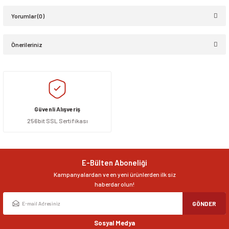
Yorumlar (0)
Önerileriniz
Bu ürüne ilk yorumu siz yapın!
Bu ürünün fiyat bilgisi, resim, ürün açıklamalarında ve diğer konularda
yetersiz gördüğünüz noktaları öneri formunu kullanarak tarafımıza
Yorum Yaz
iletebilirsiniz.
Görüş ve önerileriniz için teşekkür ederiz.
Güvenli Alışveriş
256bit SSL Sertifikası
Ürün resmi kalitesiz, bozuk veya görüntülenemiyor.
Ürün açıklamasında eksik bilgiler bulunuyor.
Ürün bilgilerinde hatalar bulunuyor.
E-Bülten Aboneliği
Ürün fiyatı diğer sitelerden daha pahalı.
Kampanyalardan ve en yeni ürünlerden ilk siz
Bu ürüne benzer farklı alternatifler olmalı.
haberdar olun!
GÖNDER
Sosyal Medya