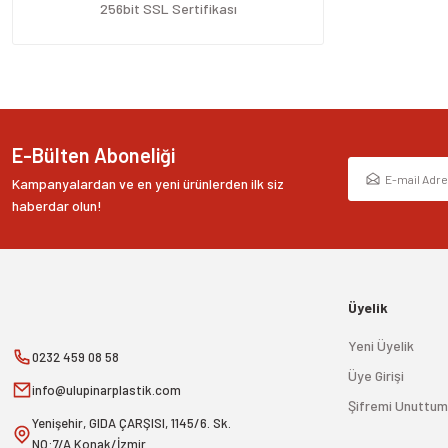
Ürün fiyatı diğer sitelerden daha pahalı.
256bit SSL Sertifikası
Bu ürüne benzer farklı alternatifler olmalı.
E-Bülten Aboneliği
Kampanyalardan ve en yeni ürünlerden ilk siz
haberdar olun!
Üyelik
Yeni Üyelik
0232 459 08 58
Üye Girişi
info@ulupinarplastik.com
Şifremi Unuttum
Yenişehir, GIDA ÇARŞISI, 1145/6. Sk.
NO:7/A Konak/İzmir