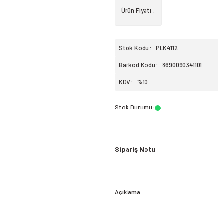
Ürün Fiyatı :
Stok Kodu
PLK4112
Barkod Kodu
8690090341101
KDV
%10
Stok Durumu
:
Sipariş Notu
Açıklama