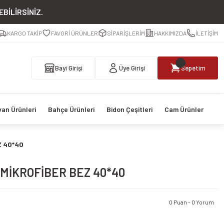
BİLİRSİNİZ.
KARGO TAKİP
FAVORİ ÜRÜNLER
SİPARİŞLERİM
HAKKIMIZDA
İLETİŞİM
Bayi Girişi
Üye Girişi
Sepetim
van Ürünleri
Bahçe Ürünleri
Bidon Çeşitleri
Cam Ürünler
Z 40*40
 MİKROFİBER BEZ 40*40
0 Puan - 0 Yorum