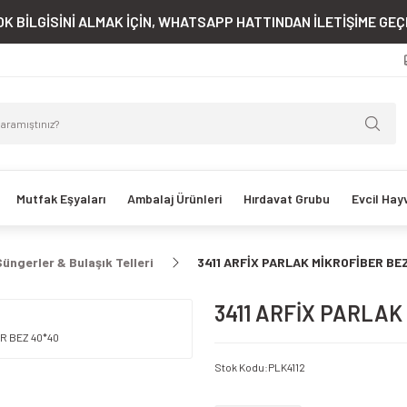
K BİLGİSİNİ ALMAK İÇİN, WHATSAPP HATTINDAN İLETİŞİME GEÇE
Mutfak Eşyaları
Ambalaj Ürünleri
Hırdavat Grubu
Evcil Hay
Süngerler & Bulaşık Telleri
3411 ARFİX PARLAK MİKROFİBER BE
3411 ARFİX PARLAK
Stok Kodu
:
PLK4112