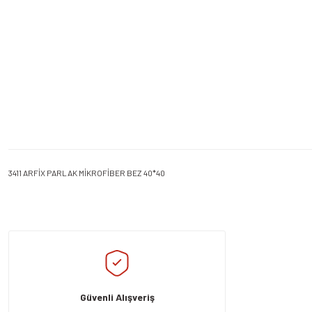
3411 ARFİX PARLAK MİKROFİBER BEZ 40*40
Bu ürünün fiyat bilgisi, resim, ürün açıklamalarında ve diğer konularda yeters
Görüş ve önerileriniz için teşekkür ederiz.
Ürün resmi kalitesiz, bozuk veya görüntülenemiyor.
Ürün açıklamasında eksik bilgiler bulunuyor.
Güvenli Alışveriş
Ürün bilgilerinde hatalar bulunuyor.