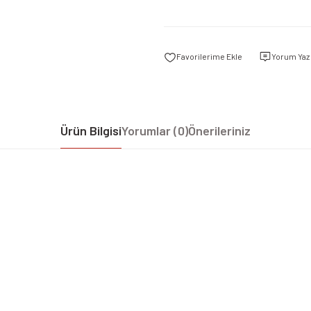
Yorum Yaz
Ürün Bilgisi
Yorumlar (0)
Önerileriniz
iz gördüğünüz noktaları öneri formunu kullanarak tarafımıza iletebilirsiniz.
Bu ürüne ilk yorumu siz yapın!
Yorum Yaz