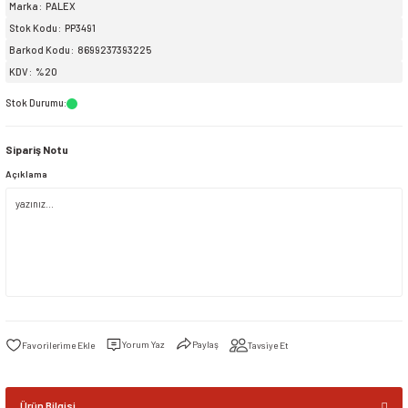
Marka
PALEX
Stok Kodu
PP3491
siller
ar
ınçlı Püskürtücüler
Yer ve Çalı Fırçaları
Barkod Kodu
8699237393225
KDV
%20
tleri
rı
Stok Durumu
:
eçleri
Sipariş Notu
Açıklama
ı ve Aksesuarları
atlık Çeşitleri
lama Kabları
ri
Yorum Yaz
Paylaş
Tavsiye Et
Ürün Bilgisi