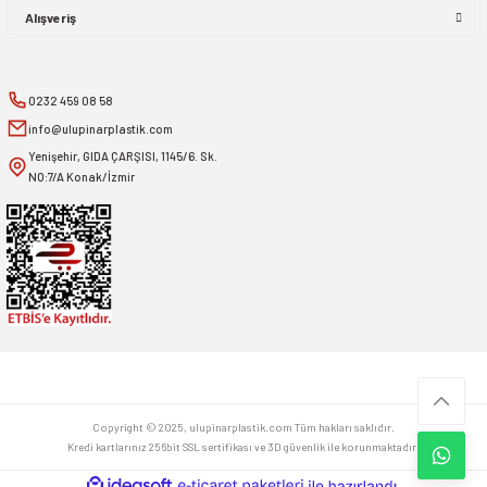
Alışveriş
0232 459 08 58
info@ulupinarplastik.com
Yenişehir, GIDA ÇARŞISI, 1145/6. Sk.
NO:7/A Konak/İzmir
Copyright © 2025, ulupinarplastik.com Tüm hakları saklıdır.
Kredi kartlarınız 256bit SSL sertifikası ve 3D güvenlik ile korunmaktadır.
ideasoft
ile
e-