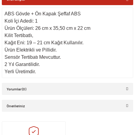
ABS Gövde + Ön Kapak Şeffaf ABS
Koli İçi Adedi: 1
Ürün Ölçüleri: 26 cm x 35,50 cm x 22 cm
Kilit Tertibatlı,
Kağıt Eni: 19 – 21 cm Kağıt Kullanılır.
Ürün Elektrikli ve Pillidir.
Sensör Tertibatı Mevcuttur.
2 Yıl Garantilidir.
Yerli Üretimdir.
Yorumlar (0)
Önerileriniz
Bu ürüne ilk yorumu siz yapın!
Bu ürünün fiyat bilgisi, resim, ürün açıklamalarında ve diğer konularda
yetersiz gördüğünüz noktaları öneri formunu kullanarak tarafımıza
Yorum Yaz
iletebilirsiniz.