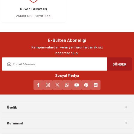
Görüş ve önerileriniz için teşekkür ederiz.
Güvenli Alışveriş
256bit SSL Sertifikası
Ürün resmi kalitesiz, bozuk veya görüntülenemiyor.
Ürün açıklamasında eksik bilgiler bulunuyor.
Ürün bilgilerinde hatalar bulunuyor.
E-Bülten Aboneliği
Ürün fiyatı diğer sitelerden daha pahalı.
Kampanyalardan ve en yeni ürünlerden ilk siz
Bu ürüne benzer farklı alternatifler olmalı.
haberdar olun!
GÖNDER
Sosyal Medya
Gönder
Üyelik
Kurumsal