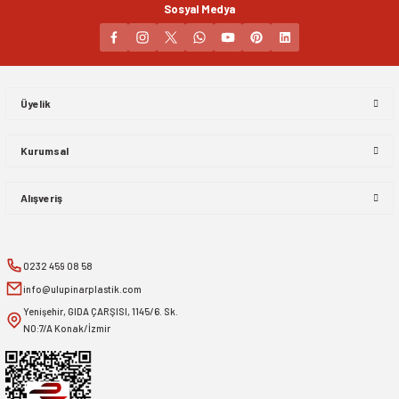
Sosyal Medya
Gönder
Üyelik
Kurumsal
Alışveriş
0232 459 08 58
info@ulupinarplastik.com
Yenişehir, GIDA ÇARŞISI, 1145/6. Sk.
NO:7/A Konak/İzmir