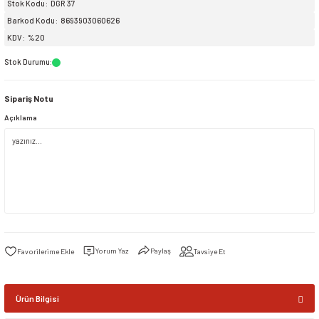
Stok Kodu
DGR 37
Barkod Kodu
8693903060626
siller
ar
ınçlı Püskürtücüler
Yer ve Çalı Fırçaları
KDV
%20
Stok Durumu
:
tleri
rı
Sipariş Notu
eçleri
Açıklama
ı ve Aksesuarları
atlık Çeşitleri
lama Kabları
ri
Yorum Yaz
Paylaş
Tavsiye Et
Ürün Bilgisi