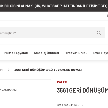
K BİLGİSİNİ ALMAK İÇİN, WHATSAPP HATTINDAN İLETİŞİME GEÇE
Mutfak Eşyaları
Ambalaj Ürünleri
Hırdavat Grubu
Evcil Hay
rı
3561 GERİ DÖNÜŞÜM 3'LÜ YUVARLAK BOYALI
PALEX
3561 GERİ DÖNÜŞÜ
Stok Kodu
:
PP3561-0