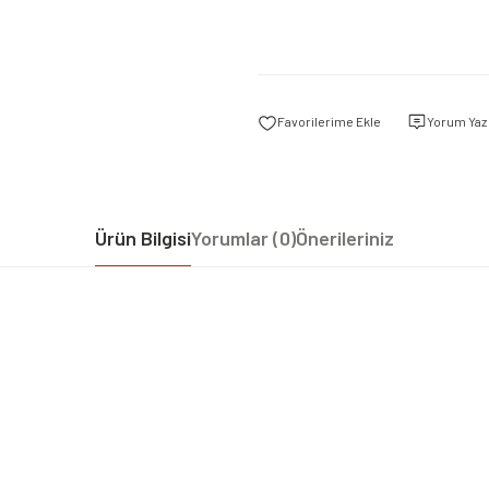
Yorum Yaz
Ürün Bilgisi
Yorumlar (0)
Önerileriniz
iz gördüğünüz noktaları öneri formunu kullanarak tarafımıza iletebilirsiniz.
Bu ürüne ilk yorumu siz yapın!
Yorum Yaz