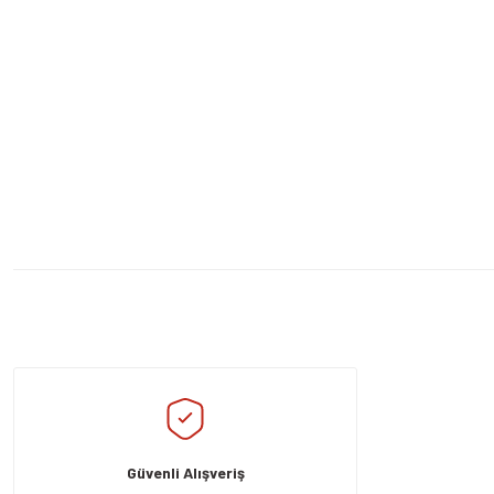
Bu ürünün fiyat bilgisi, resim, ürün açıklamalarında ve diğer konularda yeters
Görüş ve önerileriniz için teşekkür ederiz.
Ürün resmi kalitesiz, bozuk veya görüntülenemiyor.
Ürün açıklamasında eksik bilgiler bulunuyor.
Güvenli Alışveriş
Ürün bilgilerinde hatalar bulunuyor.