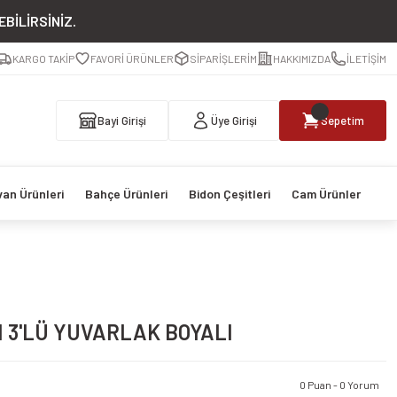
BİLİRSİNİZ.
KARGO TAKİP
FAVORİ ÜRÜNLER
SİPARİŞLERİM
HAKKIMIZDA
İLETİŞİM
Bayi Girişi
Üye Girişi
Sepetim
van Ürünleri
Bahçe Ürünleri
Bidon Çeşitleri
Cam Ürünler
M 3'LÜ YUVARLAK BOYALI
0 Puan - 0 Yorum