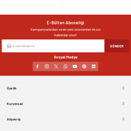
Ürün resmi kalitesiz, bozuk veya görüntülenemiyor.
Ürün açıklamasında eksik bilgiler bulunuyor.
Ürün bilgilerinde hatalar bulunuyor.
E-Bülten Aboneliği
Ürün fiyatı diğer sitelerden daha pahalı.
Kampanyalardan ve en yeni ürünlerden ilk siz
Bu ürüne benzer farklı alternatifler olmalı.
haberdar olun!
GÖNDER
Sosyal Medya
Gönder
Üyelik
Kurumsal
Alışveriş