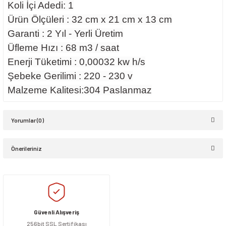
Koli İçi Adedi: 1
Ürün Ölçüleri : 32 cm x 21 cm x 13 cm
Garanti : 2 Yıl - Yerli Üretim
Üfleme Hızı : 68 m3 / saat
Enerji Tüketimi : 0,00032 kw h/s
Şebeke Gerilimi : 220 - 230 v
Malzeme Kalitesi:304 Paslanmaz
Yorumlar (0)
Önerileriniz
Bu ürüne ilk yorumu siz yapın!
Bu ürünün fiyat bilgisi, resim, ürün açıklamalarında ve diğer konularda
yetersiz gördüğünüz noktaları öneri formunu kullanarak tarafımıza
Yorum Yaz
iletebilirsiniz.
Görüş ve önerileriniz için teşekkür ederiz.
Güvenli Alışveriş
256bit SSL Sertifikası