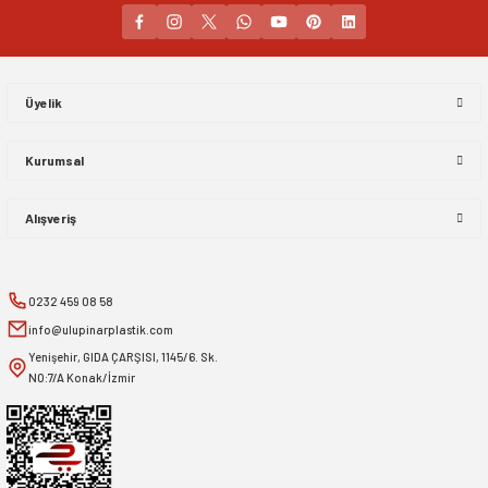
Gönder
Üyelik
Kurumsal
Alışveriş
0232 459 08 58
info@ulupinarplastik.com
Yenişehir, GIDA ÇARŞISI, 1145/6. Sk.
NO:7/A Konak/İzmir