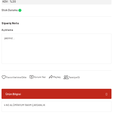
KDV
%20
Stok Durumu
:
siller
ar
ınçlı Püskürtücüler
Yer ve Çalı Fırçaları
Sipariş Notu
tleri
rı
Açıklama
eçleri
ı ve Aksesuarları
atlık Çeşitleri
lama Kabları
Yorum Yaz
Paylaş
Tavsiye Et
ri
Ürün Bilgisi
4 NO ALÜMİNYUM TAKIM ÇAYDANLIK