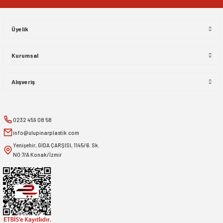
Gönder
Üyelik
Kurumsal
Alışveriş
0232 459 08 58
info@ulupinarplastik.com
Yenişehir, GIDA ÇARŞISI, 1145/6. Sk.
NO:7/A Konak/İzmir