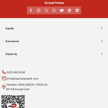
Sosyal Medya
Gönder
Üyelik
Kurumsal
Alışveriş
0232 459 08 58
info@ulupinarplastik.com
Yenişehir, GIDA ÇARŞISI, 1145/6. Sk.
NO:7/A Konak/İzmir