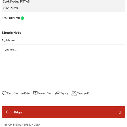
Stok Kodu
PMY45
KDV
%20
siller
ar
ınçlı Püskürtücüler
Yer ve Çalı Fırçaları
Stok Durumu
:
tleri
rı
Sipariş Notu
Açıklama
eçleri
ı ve Aksesuarları
atlık Çeşitleri
lama Kabları
ri
Yorum Yaz
Paylaş
Tavsiye Et
Ürün Bilgisi
45 CM METAL YERSİL NOSSA