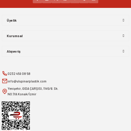
Gönder
Üyelik
Kurumsal
Alışveriş
0232 459 08 58
info@ulupinarplastik.com
Yenişehir, GIDA ÇARŞISI, 1145/6. Sk.
NO:7/A Konak/İzmir