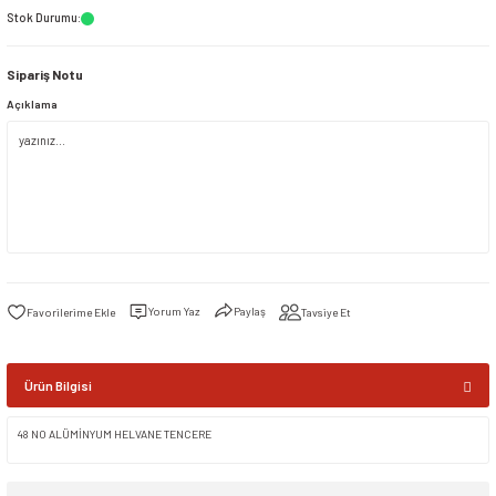
Stok Durumu
:
siller
ar
ınçlı Püskürtücüler
Yer ve Çalı Fırçaları
Sipariş Notu
Açıklama
tleri
rı
eçleri
ı ve Aksesuarları
atlık Çeşitleri
lama Kabları
Yorum Yaz
Paylaş
Tavsiye Et
ri
Ürün Bilgisi
48 NO ALÜMİNYUM HELVANE TENCERE