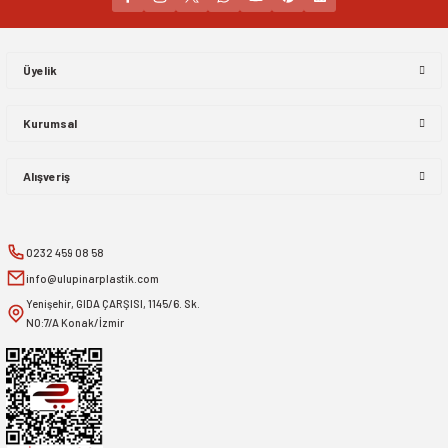
Gönder
Üyelik
Kurumsal
Alışveriş
0232 459 08 58
info@ulupinarplastik.com
Yenişehir, GIDA ÇARŞISI, 1145/6. Sk.
NO:7/A Konak/İzmir