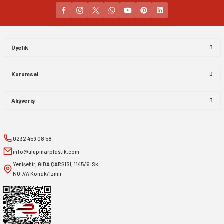
Gönder
Üyelik
Kurumsal
Alışveriş
0232 459 08 58
info@ulupinarplastik.com
Yenişehir, GIDA ÇARŞISI, 1145/6. Sk.
NO:7/A Konak/İzmir