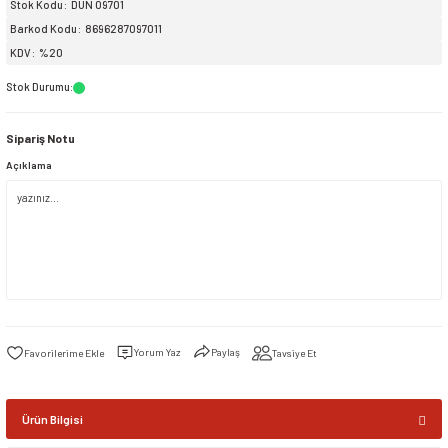
Stok Kodu
DUN 09701
Barkod Kodu
8696287097011
siller
ar
ınçlı Püskürtücüler
Yer ve Çalı Fırçaları
KDV
%20
Stok Durumu
:
tleri
rı
Sipariş Notu
eçleri
Açıklama
ı ve Aksesuarları
atlık Çeşitleri
lama Kabları
ri
Yorum Yaz
Paylaş
Tavsiye Et
Ürün Bilgisi