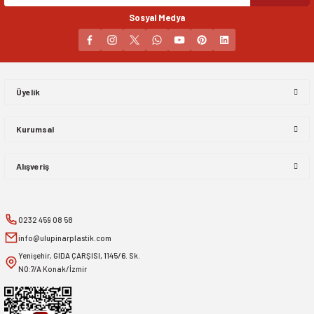
Sosyal Medya
Gönder
Üyelik
Kurumsal
Alışveriş
0232 459 08 58
info@ulupinarplastik.com
Yenişehir, GIDA ÇARŞISI, 1145/6. Sk.
NO:7/A Konak/İzmir