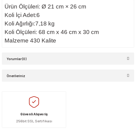
Ürün Ölçüleri: Ø 21 cm × 26 cm
Koli İçi Adet:6
Koli Ağırlığı:7,18 kg
​Koli Ölçüleri: 68 cm x 46 cm x 30 cm
Malzeme 430 Kalite
Yorumlar (0)
Önerileriniz
Bu ürüne ilk yorumu siz yapın!
Bu ürünün fiyat bilgisi, resim, ürün açıklamalarında ve diğer konularda
yetersiz gördüğünüz noktaları öneri formunu kullanarak tarafımıza
Yorum Yaz
iletebilirsiniz.
Görüş ve önerileriniz için teşekkür ederiz.
Güvenli Alışveriş
256bit SSL Sertifikası
Ürün resmi kalitesiz, bozuk veya görüntülenemiyor.
Ürün açıklamasında eksik bilgiler bulunuyor.