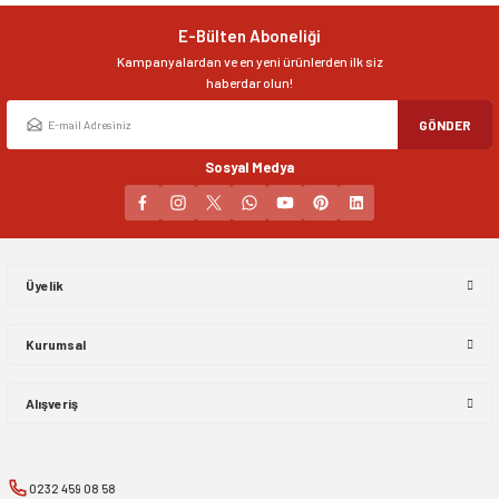
Ürün bilgilerinde hatalar bulunuyor.
E-Bülten Aboneliği
Ürün fiyatı diğer sitelerden daha pahalı.
Kampanyalardan ve en yeni ürünlerden ilk siz
Bu ürüne benzer farklı alternatifler olmalı.
haberdar olun!
GÖNDER
Sosyal Medya
Gönder
Üyelik
Kurumsal
Alışveriş
0232 459 08 58