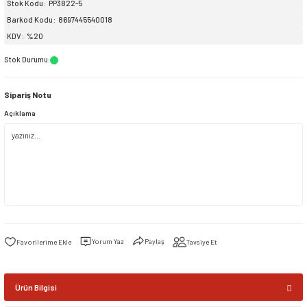
Stok Kodu
PP3822-5
Barkod Kodu
8697445540018
siller
ar
ınçlı Püskürtücüler
Yer ve Çalı Fırçaları
KDV
%20
Stok Durumu
:
tleri
rı
Sipariş Notu
eçleri
Açıklama
ı ve Aksesuarları
atlık Çeşitleri
lama Kabları
ri
Yorum Yaz
Paylaş
Tavsiye Et
Ürün Bilgisi