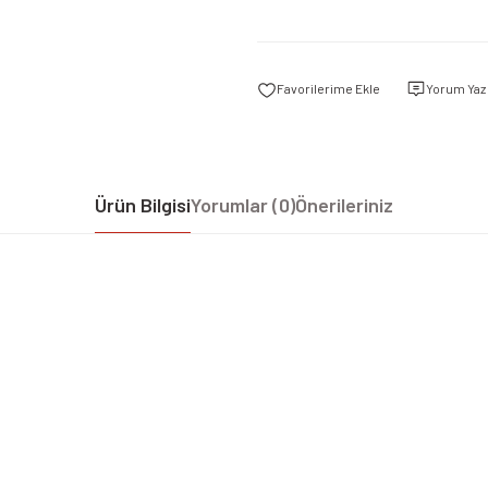
Yorum Yaz
Ürün Bilgisi
Yorumlar (0)
Önerileriniz
iz gördüğünüz noktaları öneri formunu kullanarak tarafımıza iletebilirsiniz.
Bu ürüne ilk yorumu siz yapın!
Yorum Yaz