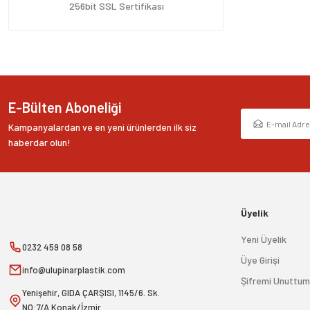
Ürün fiyatı diğer sitelerden daha pahalı.
256bit SSL Sertifikası
Bu ürüne benzer farklı alternatifler olmalı.
E-Bülten Aboneliği
Kampanyalardan ve en yeni ürünlerden ilk siz
haberdar olun!
Üyelik
Yeni Üyelik
0232 459 08 58
Üye Girişi
info@ulupinarplastik.com
Şifremi Unuttum
Yenişehir, GIDA ÇARŞISI, 1145/6. Sk.
NO:7/A Konak/İzmir