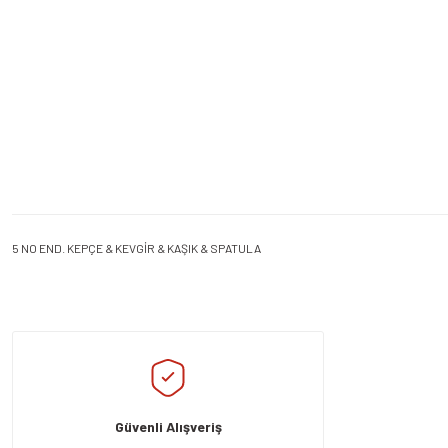
5 NO END. KEPÇE & KEVGİR & KAŞIK & SPATULA
Bu ürünün fiyat bilgisi, resim, ürün açıklamalarında ve diğer konularda yeters
Görüş ve önerileriniz için teşekkür ederiz.
Ürün resmi kalitesiz, bozuk veya görüntülenemiyor.
Ürün açıklamasında eksik bilgiler bulunuyor.
Güvenli Alışveriş
Ürün bilgilerinde hatalar bulunuyor.