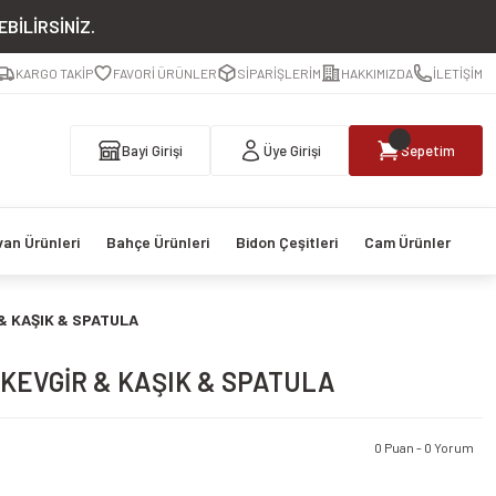
BİLİRSİNİZ.
KARGO TAKİP
FAVORİ ÜRÜNLER
SİPARİŞLERİM
HAKKIMIZDA
İLETİŞİM
Bayi Girişi
Üye Girişi
Sepetim
van Ürünleri
Bahçe Ürünleri
Bidon Çeşitleri
Cam Ürünler
 & KAŞIK & SPATULA
 KEVGİR & KAŞIK & SPATULA
0 Puan - 0 Yorum