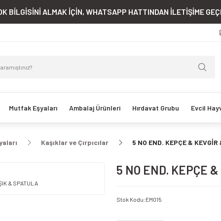
K BİLGİSİNİ ALMAK İÇİN, WHATSAPP HATTINDAN İLETİŞİME GEÇE
Mutfak Eşyaları
Ambalaj Ürünleri
Hırdavat Grubu
Evcil Hay
yaları
Kaşıklar ve Çırpıcılar
5 NO END. KEPÇE & KEVGİR
5 NO END. KEPÇE &
Stok Kodu
:
EM015