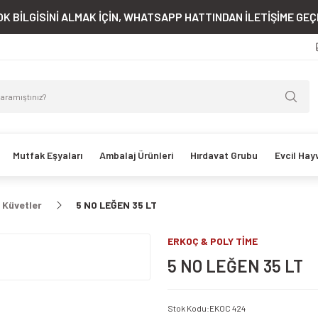
K BİLGİSİNİ ALMAK İÇİN, WHATSAPP HATTINDAN İLETİŞİME GEÇE
Mutfak Eşyaları
Ambalaj Ürünleri
Hırdavat Grubu
Evcil Hay
 Küvetler
5 NO LEĞEN 35 LT
ERKOÇ & POLY TİME
5 NO LEĞEN 35 LT
Stok Kodu
:
EKOC 424