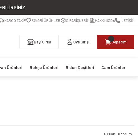
BİLİRSİNİZ.
KARGO TAKİP
FAVORİ ÜRÜNLER
SİPARİŞLERİM
HAKKIMIZDA
İLETİŞİM
Bayi Girişi
Üye Girişi
Sepetim
van Ürünleri
Bahçe Ürünleri
Bidon Çeşitleri
Cam Ürünler
0 Puan - 0 Yorum