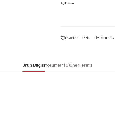
Açıklama
Yorum Yaz
Ürün Bilgisi
Yorumlar (0)
Önerileriniz
iz gördüğünüz noktaları öneri formunu kullanarak tarafımıza iletebilirsiniz.
Bu ürüne ilk yorumu siz yapın!