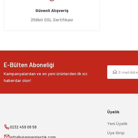
Ürün açıklamasında eksik bilgiler bulunuyor.
Güvenli Alışveriş
Ürün bilgilerinde hatalar bulunuyor.
Ürün fiyatı diğer sitelerden daha pahalı.
256bit SSL Sertifikası
Bu ürüne benzer farklı alternatifler olmalı.
E-Bülten Aboneliği
Kampanyalardan ve en yeni ürünlerden ilk siz
haberdar olun!
Üyelik
Yeni Üyelik
0232 459 08 58
Üye Girişi
info@ulupinarplastik.com