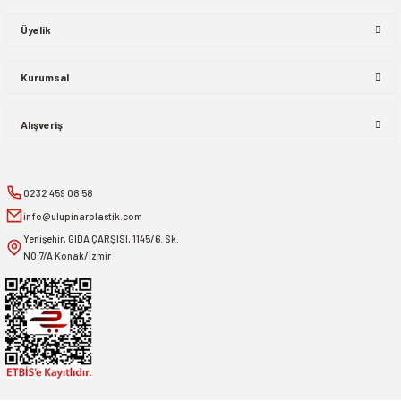
Üyelik
Kurumsal
Alışveriş
0232 459 08 58
info@ulupinarplastik.com
Yenişehir, GIDA ÇARŞISI, 1145/6. Sk.
NO:7/A Konak/İzmir