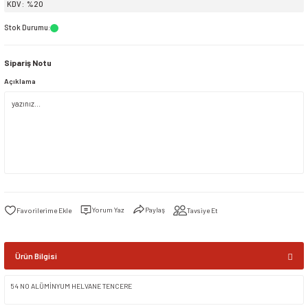
KDV
%20
Stok Durumu
:
siller
ar
ınçlı Püskürtücüler
Yer ve Çalı Fırçaları
Sipariş Notu
tleri
rı
Açıklama
eçleri
ı ve Aksesuarları
atlık Çeşitleri
lama Kabları
Yorum Yaz
Paylaş
Tavsiye Et
ri
Ürün Bilgisi
54 NO ALÜMİNYUM HELVANE TENCERE