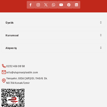
Gönder
Üyelik
Kurumsal
Alışveriş
0232 459 08 58
info@ulupinarplastik.com
Yenişehir, GIDA ÇARŞISI, 1145/6. Sk.
NO:7/A Konak/İzmir