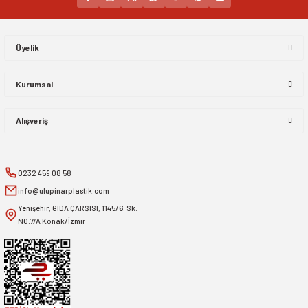
Gönder
Üyelik
Kurumsal
Alışveriş
0232 459 08 58
info@ulupinarplastik.com
Yenişehir, GIDA ÇARŞISI, 1145/6. Sk.
NO:7/A Konak/İzmir