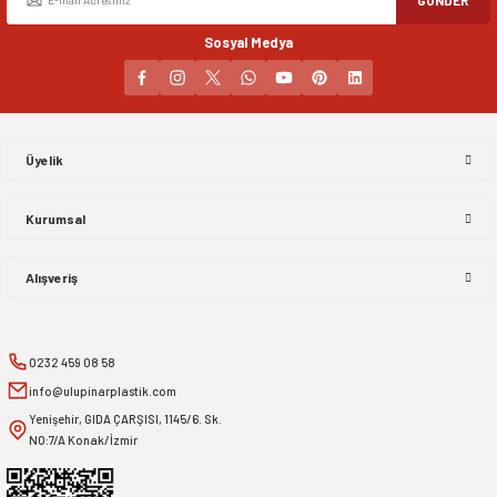
Sosyal Medya
Gönder
Üyelik
Kurumsal
Alışveriş
0232 459 08 58
info@ulupinarplastik.com
Yenişehir, GIDA ÇARŞISI, 1145/6. Sk.
NO:7/A Konak/İzmir