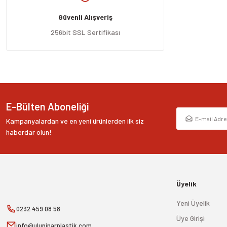
Ürün açıklamasında eksik bilgiler bulunuyor.
Güvenli Alışveriş
Ürün bilgilerinde hatalar bulunuyor.
Ürün fiyatı diğer sitelerden daha pahalı.
256bit SSL Sertifikası
Bu ürüne benzer farklı alternatifler olmalı.
E-Bülten Aboneliği
Kampanyalardan ve en yeni ürünlerden ilk siz
haberdar olun!
Üyelik
Yeni Üyelik
0232 459 08 58
Üye Girişi
info@ulupinarplastik.com