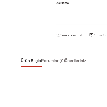
Açıklama
Yorum Yaz
Ürün Bilgisi
Yorumlar (0)
Önerileriniz
iz gördüğünüz noktaları öneri formunu kullanarak tarafımıza iletebilirsiniz.
Bu ürüne ilk yorumu siz yapın!