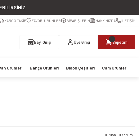
BİLİRSİNİZ.
KARGO TAKİP
FAVORİ ÜRÜNLER
SİPARİŞLERİM
HAKKIMIZDA
İLETİŞİM
Bayi Girişi
Üye Girişi
Sepetim
van Ürünleri
Bahçe Ürünleri
Bidon Çeşitleri
Cam Ürünler
0 Puan - 0 Yorum