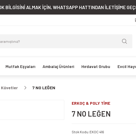
K BİLGİSİNİ ALMAK İÇİN, WHATSAPP HATTINDAN İLETİŞİME GEÇE
Mutfak Eşyaları
Ambalaj Ürünleri
Hırdavat Grubu
Evcil Hay
 Küvetler
7 NO LEĞEN
ERKOÇ & POLY TİME
7 NO LEĞEN
Stok Kodu
:
EKOC 416