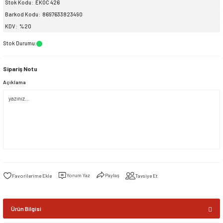
Stok Kodu
EKOC 426
Barkod Kodu
8697633823490
siller
ar
ınçlı Püskürtücüler
Yer ve Çalı Fırçaları
KDV
%20
Stok Durumu
:
tleri
rı
Sipariş Notu
eçleri
Açıklama
ı ve Aksesuarları
atlık Çeşitleri
lama Kabları
ri
Yorum Yaz
Paylaş
Tavsiye Et
Ürün Bilgisi