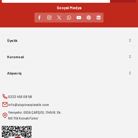
Sosyal Medya
Gönder
Üyelik
Kurumsal
Alışveriş
0232 459 08 58
info@ulupinarplastik.com
Yenişehir, GIDA ÇARŞISI, 1145/6. Sk.
NO:7/A Konak/İzmir