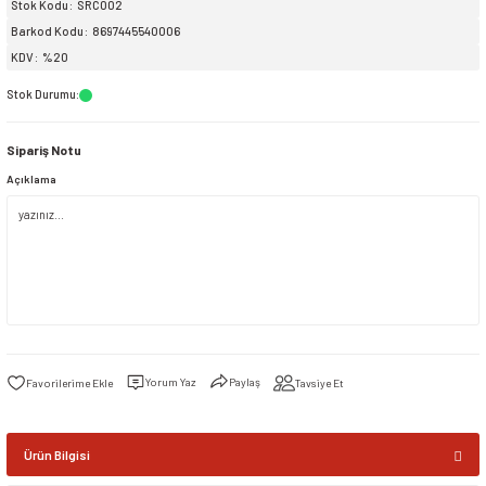
Stok Kodu
SRC002
Barkod Kodu
8697445540006
siller
ar
ınçlı Püskürtücüler
Yer ve Çalı Fırçaları
KDV
%20
Stok Durumu
:
tleri
rı
Sipariş Notu
eçleri
Açıklama
ı ve Aksesuarları
atlık Çeşitleri
lama Kabları
ri
Yorum Yaz
Paylaş
Tavsiye Et
Ürün Bilgisi