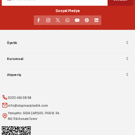
Sosyal Medya
Gönder
Üyelik
Kurumsal
Alışveriş
0232 459 08 58
info@ulupinarplastik.com
Yenişehir, GIDA ÇARŞISI, 1145/6. Sk.
NO:7/A Konak/İzmir