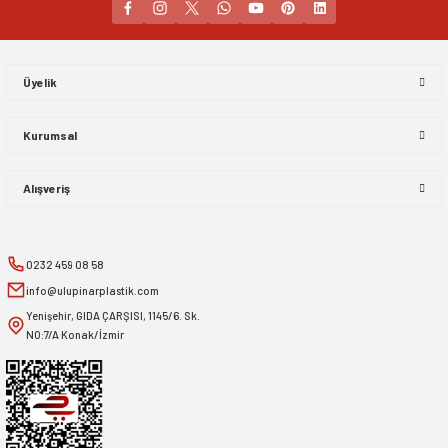
Gönder
Üyelik
Kurumsal
Alışveriş
0232 459 08 58
info@ulupinarplastik.com
Yenişehir, GIDA ÇARŞISI, 1145/6. Sk.
NO:7/A Konak/İzmir