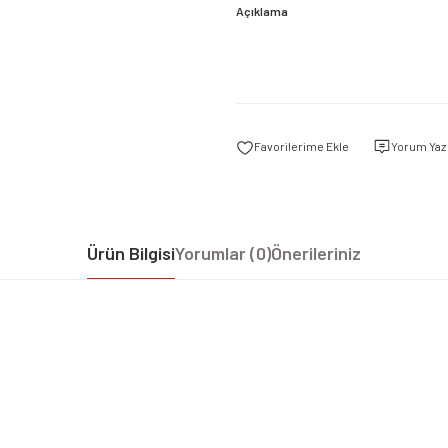
Açıklama
Yorum Yaz
Ürün Bilgisi
Yorumlar (0)
Önerileriniz
iz gördüğünüz noktaları öneri formunu kullanarak tarafımıza iletebilirsiniz.
Bu ürüne ilk yorumu siz yapın!
Yorum Yaz