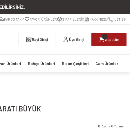
BİLİRSİNİZ.
KARGO TAKİP
FAVORİ ÜRÜNLER
SİPARİŞLERİM
HAKKIMIZDA
İLETİŞİM
Bayi Girişi
Üye Girişi
Sepetim
van Ürünleri
Bahçe Ürünleri
Bidon Çeşitleri
Cam Ürünler
ARATI BÜYÜK
0 Puan - 0 Yorum