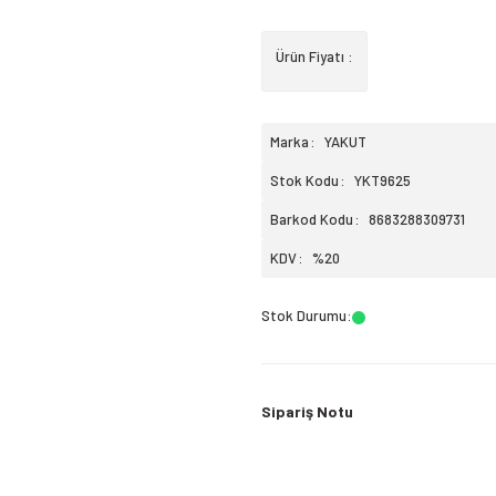
Ürün Fiyatı :
Marka
YAKUT
Stok Kodu
YKT9625
Barkod Kodu
8683288309731
KDV
%20
Stok Durumu
:
Sipariş Notu