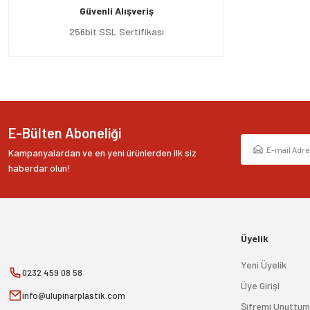
Güvenli Alışveriş
Ürün bilgilerinde hatalar bulunuyor.
Ürün fiyatı diğer sitelerden daha pahalı.
256bit SSL Sertifikası
Bu ürüne benzer farklı alternatifler olmalı.
E-Bülten Aboneliği
Kampanyalardan ve en yeni ürünlerden ilk siz
haberdar olun!
Üyelik
Yeni Üyelik
0232 459 08 58
Üye Girişi
info@ulupinarplastik.com
Şifremi Unuttum