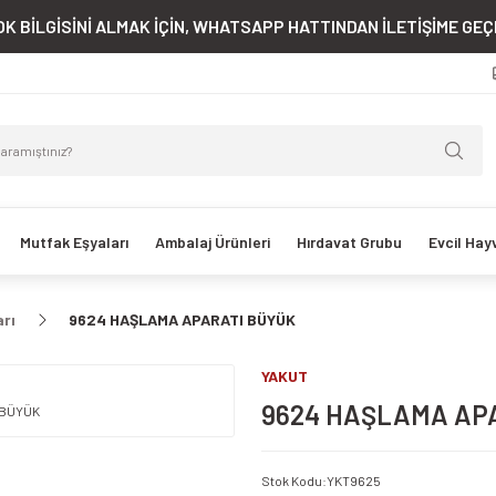
K BİLGİSİNİ ALMAK İÇİN, WHATSAPP HATTINDAN İLETİŞİME GEÇE
Mutfak Eşyaları
Ambalaj Ürünleri
Hırdavat Grubu
Evcil Hay
arı
9624 HAŞLAMA APARATI BÜYÜK
YAKUT
9624 HAŞLAMA AP
Stok Kodu
:
YKT9625