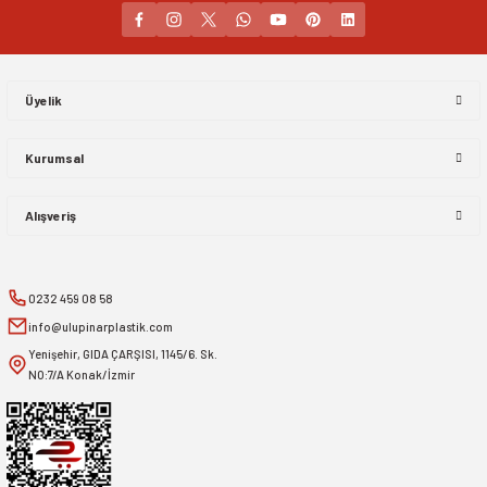
Gönder
Üyelik
Kurumsal
Alışveriş
0232 459 08 58
info@ulupinarplastik.com
Yenişehir, GIDA ÇARŞISI, 1145/6. Sk.
NO:7/A Konak/İzmir