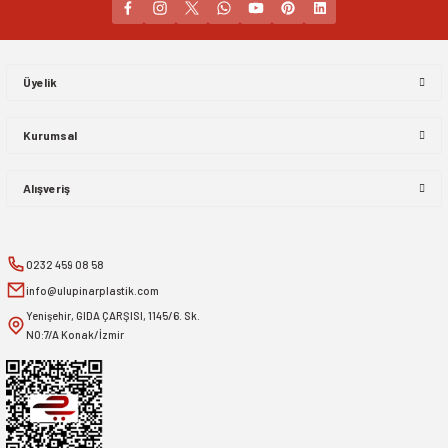
Gönder
Üyelik
Kurumsal
Alışveriş
0232 459 08 58
info@ulupinarplastik.com
Yenişehir, GIDA ÇARŞISI, 1145/6. Sk.
NO:7/A Konak/İzmir