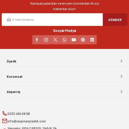
Kampanyalardan ve en yeni ürünlerden ilk siz
Bu ürüne benzer farklı alternatifler olmalı.
haberdar olun!
GÖNDER
Sosyal Medya
Gönder
Üyelik
Kurumsal
Alışveriş
0232 459 08 58
info@ulupinarplastik.com
Yenişehir, GIDA ÇARŞISI, 1145/6. Sk.