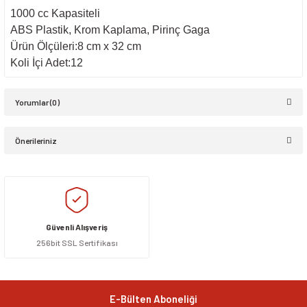
1000 cc Kapasiteli
ABS Plastik, Krom Kaplama, Pirinç Gaga
Ürün Ölçüleri:8 cm x 32 cm
Koli İçi Adet:12
Yorumlar (0)
Önerileriniz
Bu ürüne ilk yorumu siz yapın!
Bu ürünün fiyat bilgisi, resim, ürün açıklamalarında ve diğer konularda
yetersiz gördüğünüz noktaları öneri formunu kullanarak tarafımıza
Yorum Yaz
iletebilirsiniz.
Görüş ve önerileriniz için teşekkür ederiz.
Güvenli Alışveriş
256bit SSL Sertifikası
Ürün resmi kalitesiz, bozuk veya görüntülenemiyor.
Ürün açıklamasında eksik bilgiler bulunuyor.
Ürün bilgilerinde hatalar bulunuyor.
E-Bülten Aboneliği
Ürün fiyatı diğer sitelerden daha pahalı.