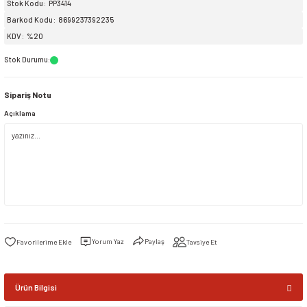
Stok Kodu
PP3414
Barkod Kodu
8699237392235
siller
ar
ınçlı Püskürtücüler
Yer ve Çalı Fırçaları
KDV
%20
Stok Durumu
:
tleri
rı
Sipariş Notu
eçleri
Açıklama
ı ve Aksesuarları
atlık Çeşitleri
lama Kabları
ri
Yorum Yaz
Paylaş
Tavsiye Et
Ürün Bilgisi