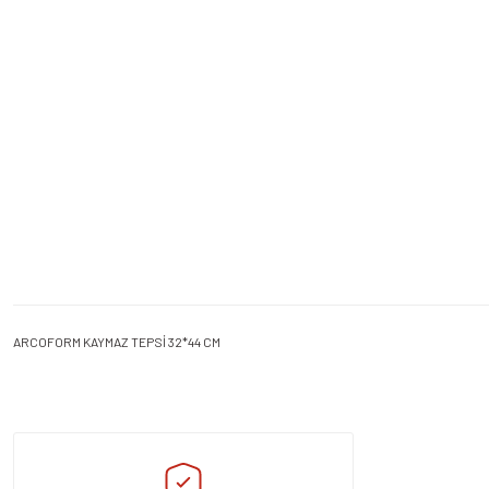
ARCOFORM KAYMAZ TEPSİ 32*44 CM
Bu ürünün fiyat bilgisi, resim, ürün açıklamalarında ve diğer konularda yeters
Görüş ve önerileriniz için teşekkür ederiz.
Ürün resmi kalitesiz, bozuk veya görüntülenemiyor.