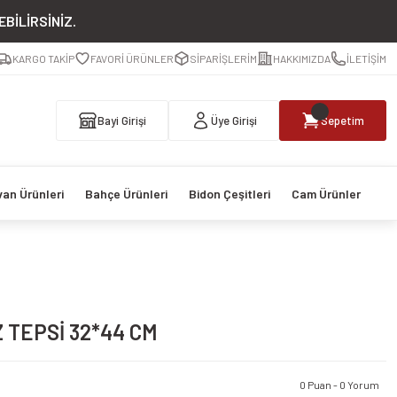
BİLİRSİNİZ.
KARGO TAKİP
FAVORİ ÜRÜNLER
SİPARİŞLERİM
HAKKIMIZDA
İLETİŞİM
Bayi Girişi
Üye Girişi
Sepetim
van Ürünleri
Bahçe Ürünleri
Bidon Çeşitleri
Cam Ürünler
TEPSİ 32*44 CM
0 Puan - 0 Yorum