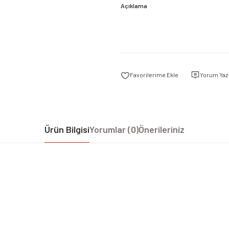
Açıklama
Yorum Yaz
Ürün Bilgisi
Yorumlar (0)
Önerileriniz
iz gördüğünüz noktaları öneri formunu kullanarak tarafımıza iletebilirsiniz.
Bu ürüne ilk yorumu siz yapın!