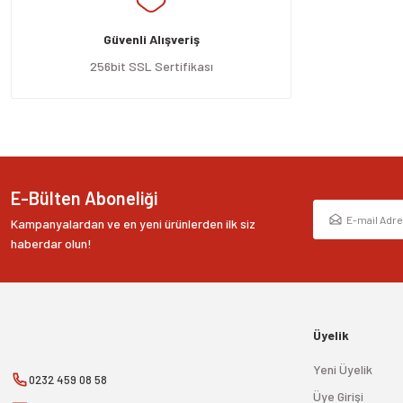
Ürün açıklamasında eksik bilgiler bulunuyor.
Güvenli Alışveriş
Ürün bilgilerinde hatalar bulunuyor.
Ürün fiyatı diğer sitelerden daha pahalı.
256bit SSL Sertifikası
Bu ürüne benzer farklı alternatifler olmalı.
E-Bülten Aboneliği
Kampanyalardan ve en yeni ürünlerden ilk siz
haberdar olun!
Üyelik
Yeni Üyelik
0232 459 08 58
Üye Girişi