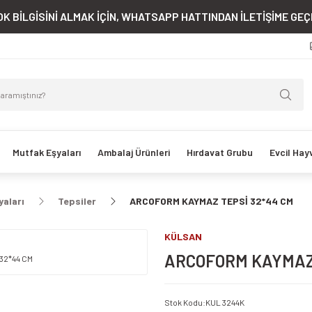
K BİLGİSİNİ ALMAK İÇİN, WHATSAPP HATTINDAN İLETİŞİME GEÇE
Mutfak Eşyaları
Ambalaj Ürünleri
Hırdavat Grubu
Evcil Hay
yaları
Tepsiler
ARCOFORM KAYMAZ TEPSİ 32*44 CM
KÜLSAN
ARCOFORM KAYMAZ 
Stok Kodu
:
KUL 3244K