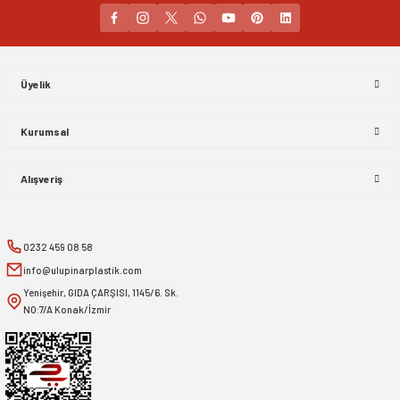
Gönder
Üyelik
Kurumsal
Alışveriş
0232 459 08 58
info@ulupinarplastik.com
Yenişehir, GIDA ÇARŞISI, 1145/6. Sk.
NO:7/A Konak/İzmir