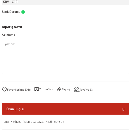
KDV
%10
Stok Durumu
:
siller
ar
ınçlı Püskürtücüler
Yer ve Çalı Fırçaları
Sipariş Notu
tleri
rı
Açıklama
eçleri
ı ve Aksesuarları
atlık Çeşitleri
lama Kabları
Yorum Yaz
Paylaş
Tavsiye Et
ri
Ürün Bilgisi
ARFİX MİKROFİBER BEZ LAZER 4 LÜ (30*30)