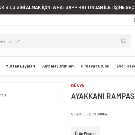
K BİLGİSİNİ ALMAK İÇİN, WHATSAPP HATTINDAN İLETİŞİME GEÇE
Mutfak Eşyaları
Ambalaj Ürünleri
Hırdavat Grubu
Evcil Hay
DÜNYA
AYAKKANI RAMPASI
Stok Kodu
:
DUN 08004
Ürün Fiyatı :