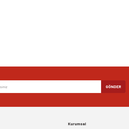
Bu ürüne ilk yorumu siz yapın!
Yorum Yaz
Gönder
GÖNDER
Kurumsal