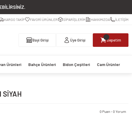
BİLİRSİNİZ.
KARGO TAKİP
FAVORİ ÜRÜNLER
SİPARİŞLERİM
HAKKIMIZDA
İLETİŞİM
Bayi Girişi
Üye Girişi
Sepetim
van Ürünleri
Bahçe Ürünleri
Bidon Çeşitleri
Cam Ürünler
 SİYAH
0 Puan - 0 Yorum