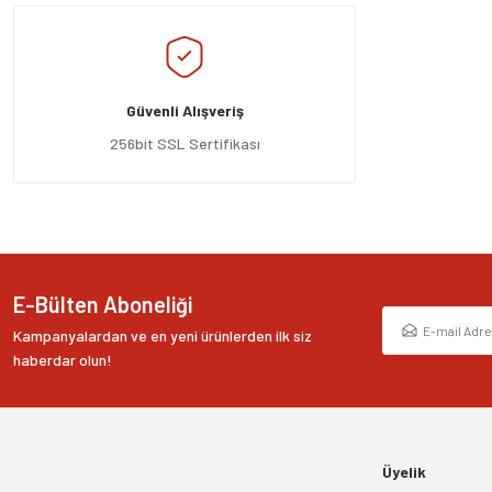
Ürün resmi kalitesiz, bozuk veya görüntülenemiyor.
Ürün açıklamasında eksik bilgiler bulunuyor.
Güvenli Alışveriş
Ürün bilgilerinde hatalar bulunuyor.
Ürün fiyatı diğer sitelerden daha pahalı.
256bit SSL Sertifikası
Bu ürüne benzer farklı alternatifler olmalı.
E-Bülten Aboneliği
Kampanyalardan ve en yeni ürünlerden ilk siz
haberdar olun!
Üyelik