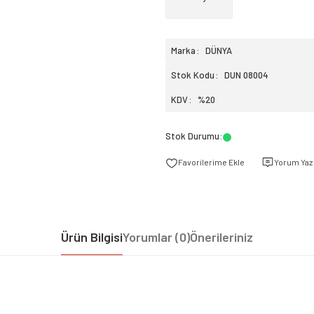
Marka
DÜNYA
Stok Kodu
DUN 08004
KDV
%20
Stok Durumu
:
Yorum Yaz
Ürün Bilgisi
Yorumlar (0)
Önerileriniz
iz gördüğünüz noktaları öneri formunu kullanarak tarafımıza iletebilirsiniz.