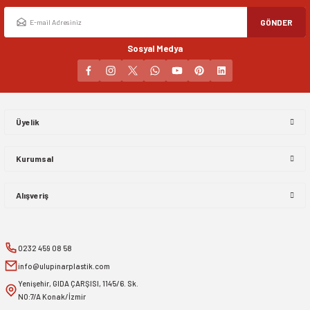
GÖNDER
Sosyal Medya
Gönder
Üyelik
Kurumsal
Alışveriş
0232 459 08 58
info@ulupinarplastik.com
Yenişehir, GIDA ÇARŞISI, 1145/6. Sk.
NO:7/A Konak/İzmir