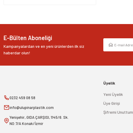
Bu ürüne benzer farklı alternatifler olmalı.
E-Bülten Aboneliği
Kampanyalardan ve en yeni ürünlerden ilk siz
haberdar olun!
Üyelik
Yeni Üyelik
0232 459 08 58
Üye Girişi
info@ulupinarplastik.com
Şifremi Unuttum
Yenişehir, GIDA ÇARŞISI, 1145/6. Sk.
NO:7/A Konak/İzmir