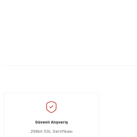
Bu ürünün fiyat bilgisi, resim, ürün açıklamalarında ve diğer konularda yeters
Görüş ve önerileriniz için teşekkür ederiz.
Ürün resmi kalitesiz, bozuk veya görüntülenemiyor.
Ürün açıklamasında eksik bilgiler bulunuyor.
Güvenli Alışveriş
Ürün bilgilerinde hatalar bulunuyor.
Ürün fiyatı diğer sitelerden daha pahalı.
256bit SSL Sertifikası