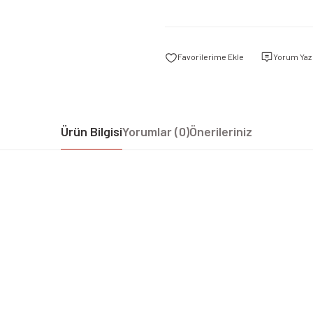
Yorum Yaz
Ürün Bilgisi
Yorumlar (0)
Önerileriniz
iz gördüğünüz noktaları öneri formunu kullanarak tarafımıza iletebilirsiniz.
Bu ürüne ilk yorumu siz yapın!
Yorum Yaz