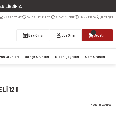
BİLİRSİNİZ.
KARGO TAKİP
FAVORİ ÜRÜNLER
SİPARİŞLERİM
HAKKIMIZDA
İLETİŞİM
Bayi Girişi
Üye Girişi
Sepetim
van Ürünleri
Bahçe Ürünleri
Bidon Çeşitleri
Cam Ürünler
İ 12 li
0 Puan - 0 Yorum