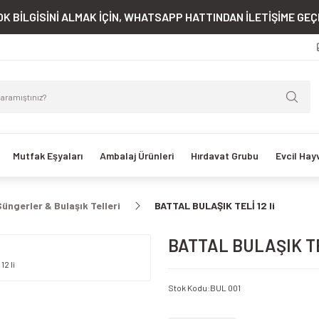
K BİLGİSİNİ ALMAK İÇİN, WHATSAPP HATTINDAN İLETİŞİME GEÇE
Mutfak Eşyaları
Ambalaj Ürünleri
Hırdavat Grubu
Evcil Hay
Süngerler & Bulaşık Telleri
BATTAL BULAŞIK TELİ 12 li
BATTAL BULAŞIK TEL
Stok Kodu
:
BUL 001