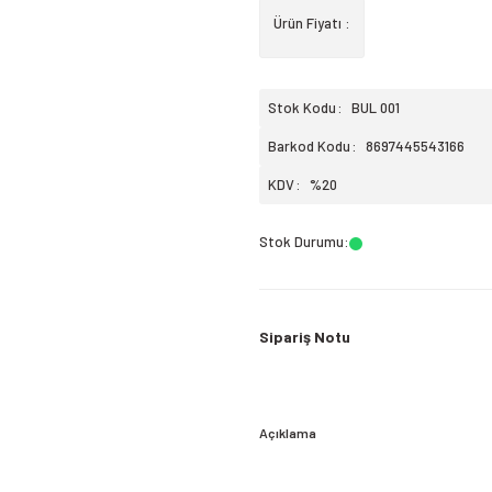
Ürün Fiyatı :
Stok Kodu
BUL 001
Barkod Kodu
8697445543166
KDV
%20
Stok Durumu
:
Sipariş Notu
Açıklama