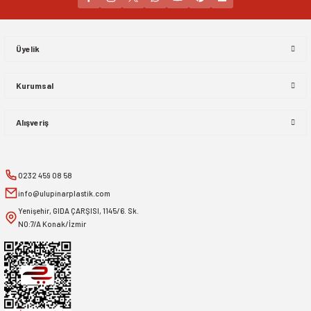
Gönder
Üyelik
Kurumsal
Alışveriş
0232 459 08 58
info@ulupinarplastik.com
Yenişehir, GIDA ÇARŞISI, 1145/6. Sk.
NO:7/A Konak/İzmir