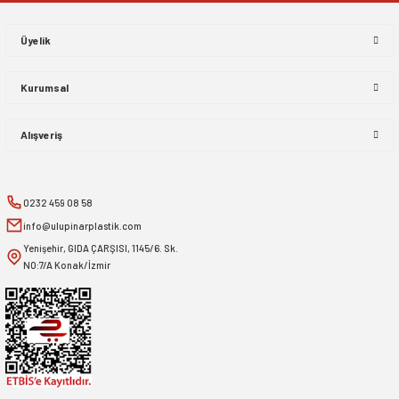
Üyelik
Kurumsal
Alışveriş
0232 459 08 58
info@ulupinarplastik.com
Yenişehir, GIDA ÇARŞISI, 1145/6. Sk.
NO:7/A Konak/İzmir