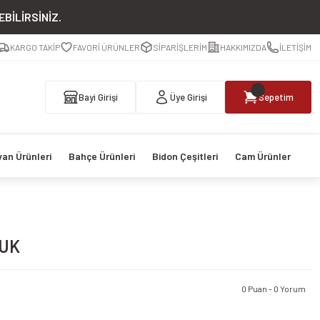
BİLİRSİNİZ.
KARGO TAKİP
FAVORİ ÜRÜNLER
SİPARİŞLERİM
HAKKIMIZDA
İLETİŞİM
Bayi Girişi
Üye Girişi
Sepetim
van Ürünleri
Bahçe Ürünleri
Bidon Çeşitleri
Cam Ürünler
LUK
0 Puan - 0 Yorum