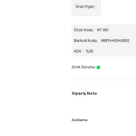
Ürün Fiyatı :
Stok Kodu
NT 001
Barkod Kodu
8697445540002
KDV
%20
Stok Durumu
:
Sipariş Notu
Açıklama