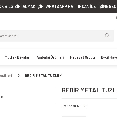
K BİLGİSİNİ ALMAK İÇİN, WHATSAPP HATTINDAN İLETİŞİME GEÇE
Mutfak Eşyaları
Ambalaj Ürünleri
Hırdavat Grubu
Evcil Hay
eşitleri
BEDİR METAL TUZLUK
BEDİR METAL TUZ
Stok Kodu
:
NT 001