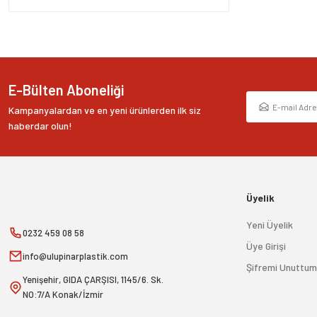
Bu ürüne benzer farklı alternatifler olmalı.
E-Bülten Aboneliği
Kampanyalardan ve en yeni ürünlerden ilk siz
haberdar olun!
Üyelik
Yeni Üyelik
0232 459 08 58
Üye Girişi
info@ulupinarplastik.com
Şifremi Unuttum
Yenişehir, GIDA ÇARŞISI, 1145/6. Sk.
NO:7/A Konak/İzmir