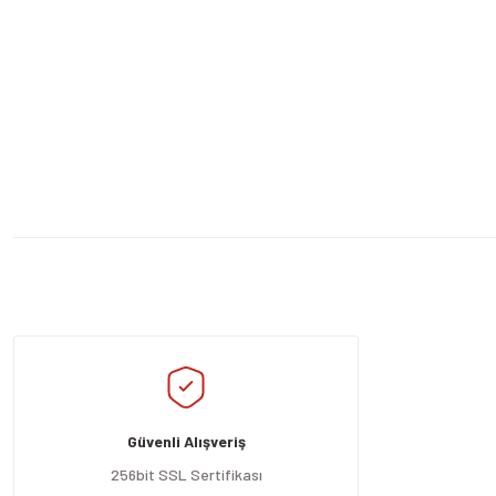
Bu ürünün fiyat bilgisi, resim, ürün açıklamalarında ve diğer konularda yeters
Görüş ve önerileriniz için teşekkür ederiz.
Ürün resmi kalitesiz, bozuk veya görüntülenemiyor.
Ürün açıklamasında eksik bilgiler bulunuyor.
Güvenli Alışveriş
Ürün bilgilerinde hatalar bulunuyor.
Ürün fiyatı diğer sitelerden daha pahalı.
256bit SSL Sertifikası