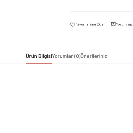
Yorum Yaz
Ürün Bilgisi
Yorumlar (0)
Önerileriniz
iz gördüğünüz noktaları öneri formunu kullanarak tarafımıza iletebilirsiniz.
Bu ürüne ilk yorumu siz yapın!
Yorum Yaz