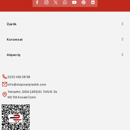
Gönder
Üyelik
Kurumsal
Alışveriş
0232 459 08 58
info@ulupinarplastik.com
Yenişehir, GIDA ÇARŞISI, 1145/6. Sk.
NO:7/A Konak/İzmir