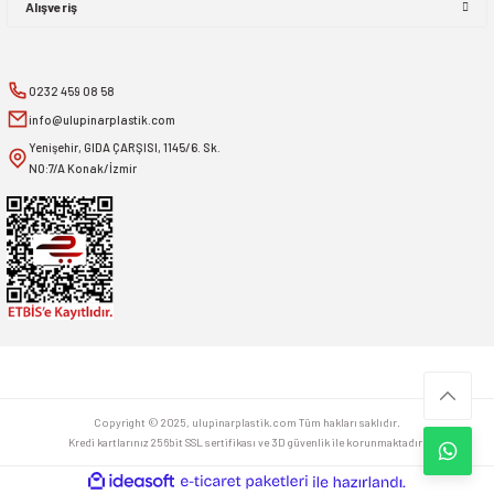
Alışveriş
0232 459 08 58
info@ulupinarplastik.com
Yenişehir, GIDA ÇARŞISI, 1145/6. Sk.
NO:7/A Konak/İzmir
Copyright © 2025, ulupinarplastik.com Tüm hakları saklıdır.
Kredi kartlarınız 256bit SSL sertifikası ve 3D güvenlik ile korunmaktadır.
ideasoft
ile
e-