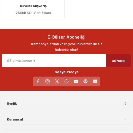
Güvenli Alışveriş
256bit SSL Sertifikası
Ürün resmi kalitesiz, bozuk veya görüntülenemiyor.
Ürün açıklamasında eksik bilgiler bulunuyor.
Ürün bilgilerinde hatalar bulunuyor.
E-Bülten Aboneliği
Ürün fiyatı diğer sitelerden daha pahalı.
Kampanyalardan ve en yeni ürünlerden ilk siz
Bu ürüne benzer farklı alternatifler olmalı.
haberdar olun!
GÖNDER
Sosyal Medya
Gönder
Üyelik
Kurumsal