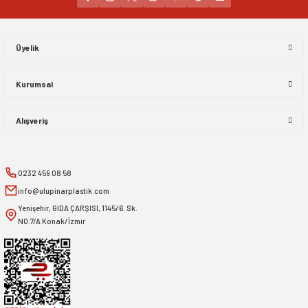
Gönder
Üyelik
Kurumsal
Alışveriş
0232 459 08 58
info@ulupinarplastik.com
Yenişehir, GIDA ÇARŞISI, 1145/6. Sk.
NO:7/A Konak/İzmir