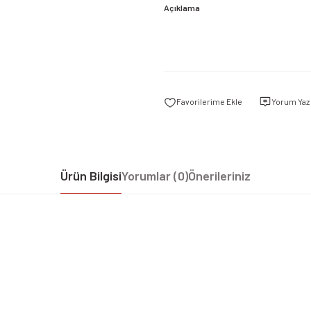
Açıklama
Yorum Yaz
Ürün Bilgisi
Yorumlar (0)
Önerileriniz
iz gördüğünüz noktaları öneri formunu kullanarak tarafımıza iletebilirsiniz.
Bu ürüne ilk yorumu siz yapın!
Yorum Yaz