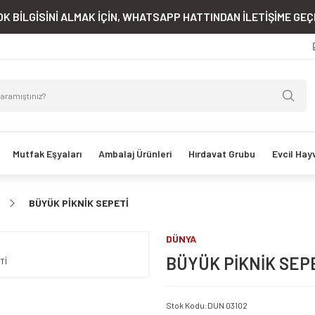
K BİLGİSİNİ ALMAK İÇİN, WHATSAPP HATTINDAN İLETİŞİME GEÇE
Mutfak Eşyaları
Ambalaj Ürünleri
Hırdavat Grubu
Evcil Hay
BÜYÜK PİKNİK SEPETİ
DÜNYA
BÜYÜK PİKNİK SEP
Stok Kodu
:
DUN 03102