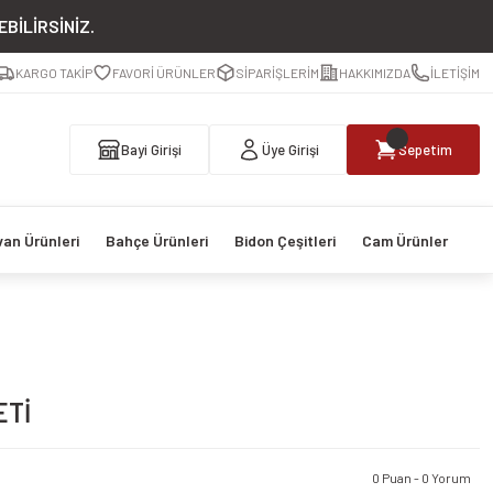
BİLİRSİNİZ.
KARGO TAKİP
FAVORİ ÜRÜNLER
SİPARİŞLERİM
HAKKIMIZDA
İLETİŞİM
Bayi Girişi
Üye Girişi
Sepetim
van Ürünleri
Bahçe Ürünleri
Bidon Çeşitleri
Cam Ürünler
ETİ
0 Puan - 0 Yorum