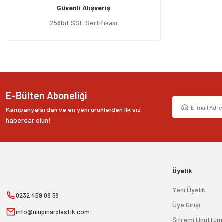
Güvenli Alışveriş
Ürün bilgilerinde hatalar bulunuyor.
Ürün fiyatı diğer sitelerden daha pahalı.
256bit SSL Sertifikası
Bu ürüne benzer farklı alternatifler olmalı.
E-Bülten Aboneliği
Kampanyalardan ve en yeni ürünlerden ilk siz
haberdar olun!
Üyelik
Yeni Üyelik
0232 459 08 58
Üye Girişi
info@ulupinarplastik.com
Şifremi Unuttum